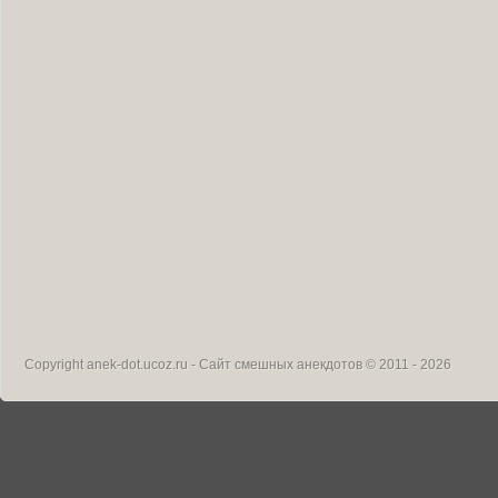
Copyright
anek-dot.ucoz.ru - Сайт смешных анекдотов
© 2011 - 2026