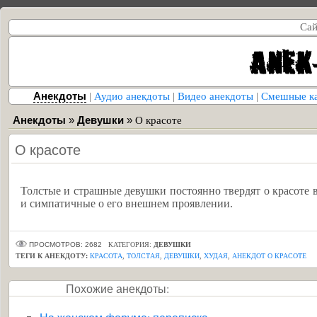
Сай
Анекдоты
|
Аудио анекдоты
|
Видео анекдоты
|
Смешные к
Анекдоты
»
Девушки
»
О красоте
О красоте
Толстые и страшные девушки постоянно твердят о красоте в
и симпатичные о его внешнем проявлении.
ПРОСМОТРОВ: 2682
КАТЕГОРИЯ:
ДЕВУШКИ
ТЕГИ К АНЕКДОТУ:
КРАСОТА
,
ТОЛСТАЯ
,
ДЕВУШКИ
,
ХУДАЯ
,
АНЕКДОТ О КРАСОТЕ
Похожие анекдоты: