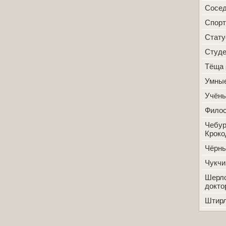
Сосе
Спорт
Стат
Студ
Тёща
Умные
Учён
Фило
Чебур
Кроко
Чёрн
Чукчи
Шерло
докто
Штир