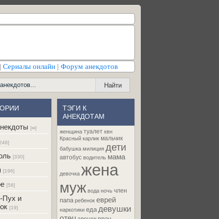
|
Сериалы онлайн
|
Форум анекдотов
ГОРИИ
ТЭГИ К
АНЕКДОТАМ
некдоты
[∞]
туалет
женщина
квн
мальчик
Красный карлик
246]
дети
бабушка
милиция
оль
мама
[330]
автобус
водитель
жена
я
[196]
девочка
муж
ре
[58]
член
вода
ночь
-Пух и
еврей
папа
ребенок
ок
девушки
[19]
еда
наркотики
отец
врач