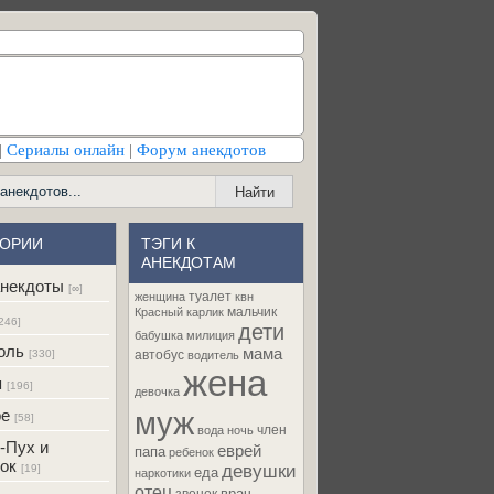
|
Сериалы онлайн
|
Форум анекдотов
ГОРИИ
ТЭГИ К
АНЕКДОТАМ
некдоты
[∞]
туалет
женщина
квн
мальчик
Красный карлик
246]
дети
бабушка
милиция
оль
мама
[330]
автобус
водитель
жена
я
[196]
девочка
муж
ре
[58]
член
вода
ночь
-Пух и
еврей
папа
ребенок
ок
девушки
[19]
еда
наркотики
отец
врач