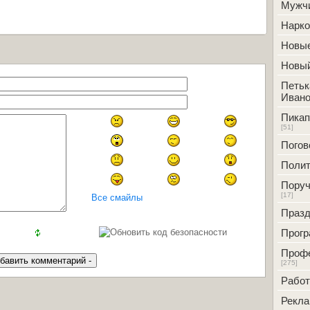
Мужч
Нарк
Новые
Новый
Петьк
Ивано
Пикап
[51]
Погов
Полит
Поруч
[17]
Все смайлы
Празд
Прог
Проф
[275]
Работ
Рекл