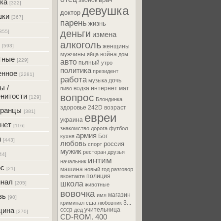
звонок
ка
[322]
девушка
доктор
шки
[367]
парень
жизнь
деньги
355]
измена
алкоголь
[593]
женщины
мужчины
война
яйца
дом
тные
[229]
авто
пьяный
утро
политика
президент
енное
[2281]
работа
дочь
музыка
ы /
водка
интернет
мат
пиво
нитости
вопрос
[129]
Блондинка
здоровье
242D
возраст
транцы
[381]
евреи
украина
нет
[116]
знакомство
дорога
футбол
армия
Бог
кухня
м
[443]
любовь
россия
спорт
мужик
ресторан
друзья
44]
интим
начальник
ос
[21]
машина
новый год
разговор
полиция
вконтакте
инал
школа
[205]
животные
вовочка
магазин
вь
имя
[90]
3...
криминал
сша
любовник
цина
ссср
учительница
дед
[270]
CD-ROM. 400