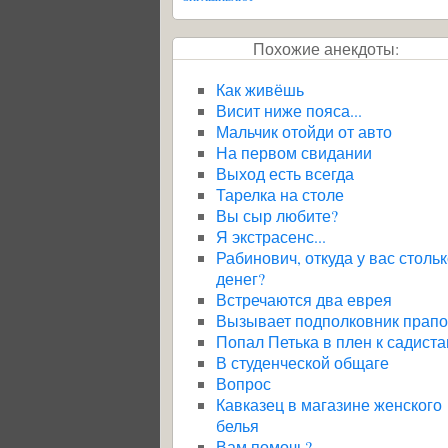
Похожие анекдоты:
Как живёшь
Висит ниже пояса...
Мальчик отойди от авто
На первом свидании
Выход есть всегда
Тарелка на столе
Вы сыр любите?
Я экстрасенс...
Рабинович, откуда у вас столь
денег?
Встречаются два еврея
Вызывает подполковник прап
Попал Петька в плен к садист
В студенческой общаге
Вопрос
Кавказец в магазине женского
белья
Вам помочь?