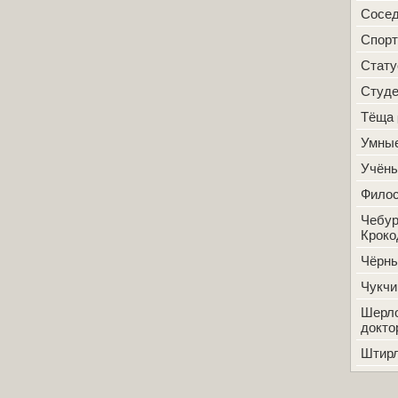
Сосе
Спорт
Стат
Студ
Тёща
Умные
Учён
Фило
Чебур
Кроко
Чёрн
Чукчи
Шерло
докто
Штир