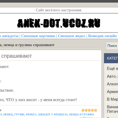
Сайт весёлого настроения.
о анекдоты
|
Смешные картинки
|
Смешное видео
|
Комедии онлайн
а, немца и грузина спрашивают
на спрашивают
КАТЕ
вают:
Ещё а
Авто
[
.
Алког
льствие.
Арми
В Ми
то, ЧТО у них висит - у меня всегда стоит!
Винни
Ы
Пятач
Л
,
НЕМЕЦ
,
ГРУЗИН
,
ФРНЦУЗ
,
АНЕКДОТ У ФРАНЦУЗА, НЕМЦА И ГРУЗИНА