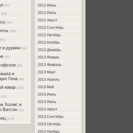
ди
2012 Июнь
[52]
2012 Июль
[93]
2012 Август
усы
[55]
2012 Сентябрь
енты
[246]
2012 Октябрь
[95]
2012 Ноябрь
 и дураки
[94]
2012 Декабрь
ые
[65]
2013 Январь
софское
2013 Февраль
[65]
2013 Март
ашка и
дил Гена
[40]
2013 Апрель
ый юмор
2013 Май
[245]
2013 Июнь
[24]
2013 Июль
к Холмс и
р Ватсон
2013 Август
[33]
2013 Сентябрь
лиц
[225]
2013 Октябрь
2013 Ноябрь