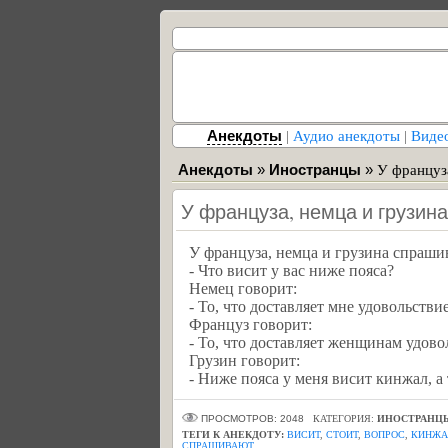
Анекдоты
|
Аудио анекдоты
|
Виде
Анекдоты
»
Иностранцы
»
У француз
У француза, немца и грузи
У француза, немца и грузина спраши
- Что висит у вас ниже пояса?
Немец говорит:
- То, что доставляет мне удовольствие
Француз говорит:
- То, что доставляет женщинам удово
Грузин говорит:
- Ниже пояса у меня висит кинжал, а 
ПРОСМОТРОВ: 2048
КАТЕГОРИЯ:
ИНОСТРАНЦ
ТЕГИ К АНЕКДОТУ:
ВИСИТ
,
СТОИТ
,
ВОПРОС
,
КИНЖА
СПРАШИВАЮТ