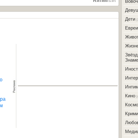
Вовоч
РЕЙТИНГ:
5.0
/
1
Деву
Дети
[
Евреи
Живо
Жизн
Звёзд
Знаме
Инос
Интер
ко
Инти
Кино
[
ора
ам
Косм
Крим
Любо
Меди