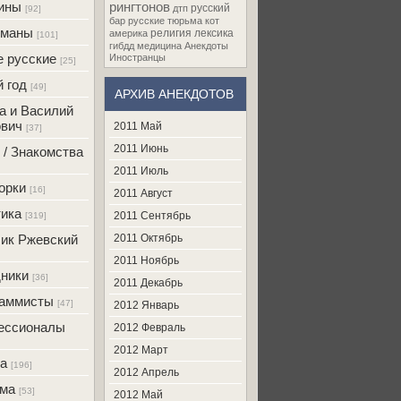
ины
рингтонов
русский
дтп
[92]
бар
русские
тюрьма
кот
оманы
религия
лексика
америка
[101]
гибдд
медицина
Анекдоты
 русские
Иностранцы
[25]
 год
[49]
АРХИВ АНЕКДОТОВ
а и Василий
вич
2011 Май
[37]
2011 Июнь
 / Знакомства
2011 Июль
орки
[16]
2011 Август
ика
2011 Сентябрь
[319]
ик Ржевский
2011 Октябрь
2011 Ноябрь
ники
[36]
2011 Декабрь
раммисты
[47]
2012 Январь
ессионалы
2012 Февраль
2012 Март
а
[196]
2012 Апрель
ама
[53]
2012 Май