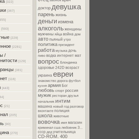
звонок
ка
[322]
девушка
доктор
шки
[367]
парень
жизнь
деньги
355]
измена
алкоголь
[593]
женщины
мужчины
война
яйца
дом
тные
[229]
авто
пьяный
утро
политика
президент
енное
[2281]
работа
дочь
музыка
ы /
водка
интернет
мат
пиво
нитости
вопрос
[129]
Блондинка
здоровье
242D
возраст
транцы
[381]
евреи
украина
нет
[116]
знакомство
дорога
футбол
армия
Бог
кухня
м
[443]
любовь
россия
спорт
мужик
ресторан
друзья
44]
интим
начальник
ос
[21]
машина
новый год
разговор
полиция
вконтакте
инал
школа
[205]
животные
вовочка
магазин
вь
имя
[90]
3...
криминал
сша
любовник
цина
ссср
учительница
дед
[270]
CD-ROM. 400