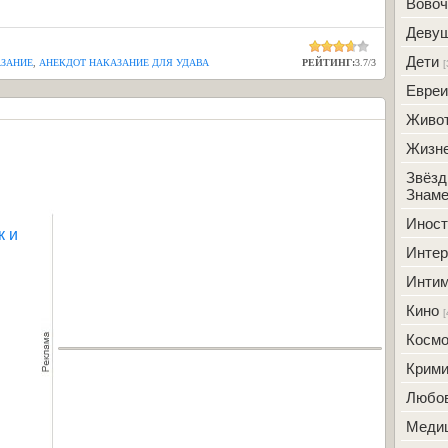
Вовоч
Деву
Дети
ЗАНИЕ
,
АНЕКДОТ НАКАЗАНИЕ ДЛЯ УДАВА
РЕЙТИНГ:
3.7
/
3
[
Евреи
Живо
Жизн
Звёзд
Знаме
Инос
к и
Интер
Инти
Кино
[
Косм
Крим
Любо
Меди