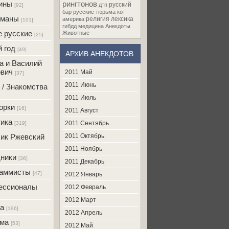
ины
рингтонов
русский
дтп
[92]
бар
русские
тюрьма
кот
оманы
религия
лексика
америка
[101]
гибдд
медицина
Анекдоты
 русские
Животные
[25]
 год
[49]
АРХИВ АНЕКДОТОВ
а и Василий
вич
2011 Май
[37]
2011 Июнь
 / Знакомства
2011 Июль
орки
[16]
2011 Август
ика
2011 Сентябрь
[319]
ик Ржевский
2011 Октябрь
2011 Ноябрь
ники
[36]
2011 Декабрь
раммисты
[47]
2012 Январь
ессионалы
2012 Февраль
2012 Март
а
[196]
2012 Апрель
ама
[53]
2012 Май