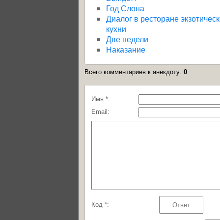
Год Слона
Диалог в ресторане экзотичес
кухни
Две недели
Наказание
Всего комментариев к анекдоту
:
0
Имя *:
Email:
Код *: