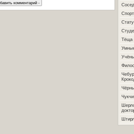
Сосе
Спорт
Стат
Студ
Тёща
Умные
Учён
Фило
Чебур
Кроко
Чёрн
Чукчи
Шерло
докто
Штир