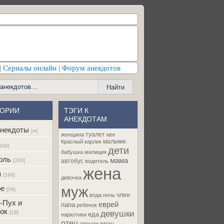
|
Сериалы онлайн
|
Форум анекдотов
ГОРИИ
ТЭГИ К
АНЕКДОТАМ
некдоты
[∞]
туалет
женщина
квн
мальчик
Красный карлик
246]
дети
бабушка
милиция
оль
мама
[330]
автобус
водитель
жена
я
[196]
девочка
муж
ре
[58]
член
вода
ночь
-Пух и
еврей
папа
ребенок
ок
девушки
[19]
еда
наркотики
отец
врач