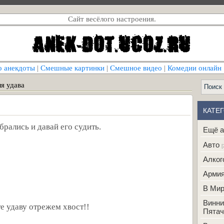
Сайт весёлого настроения.
о анекдоты
|
Смешные картинки
|
Смешное видео
|
Комедии онлайн
я удава
КАТЕ
брались и давай его судить.
Ещё а
Авто
[
Алког
Арми
В Ми
Винни
те удаву отрежем хвост!!
Пятач