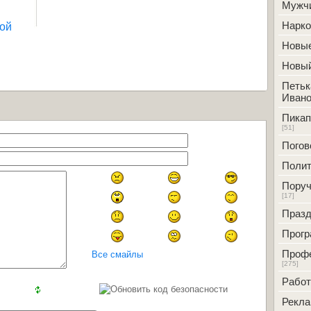
Мужч
кой
Нарк
Новые
Новый
Петьк
Ивано
Пикап
[51]
Погов
Полит
Поруч
[17]
Празд
Прог
Проф
Все смайлы
[275]
Работ
Рекл