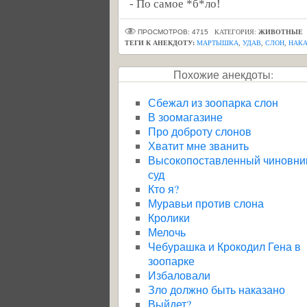
- По самое *б*ло!
ПРОСМОТРОВ: 4715
КАТЕГОРИЯ:
ЖИВОТНЫЕ
ТЕГИ К АНЕКДОТУ:
МАРТЫШКА
,
УДАВ
,
СЛОН
,
НАКА
Похожие анекдоты:
Сбежал из зоопарка слон
В зоомагазине
Про доброту слонов
Хватит мне званить
Высокопоставленный чиновни
суд
Кто я?
Муравьи против слона
Кролики
Мелочь
Чебурашка и Крокодил Гена в
зоопарке
Избаловали
Зло должно быть наказано
Выйдет?