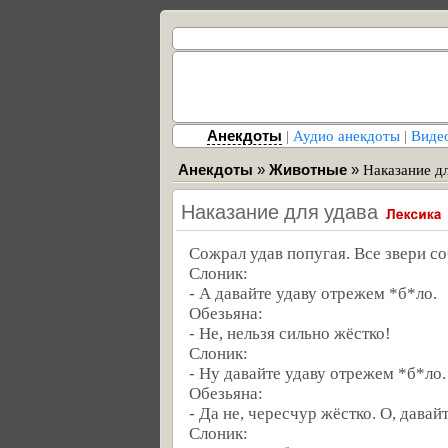
Анекдоты
|
Аудио анекдоты
|
Виде
Анекдоты
»
Животные
»
Наказание дл
Наказание для удава
Сожрал удав попугая. Все звери со
Слоник:
- А давайте удаву отрежем *б*ло.
Обезьяна:
- Не, нельзя сильно жёстко!
Слоник:
- Ну давайте удаву отрежем *б*ло.
Обезьяна:
- Да не, чересчур жёстко. О, давай
Слоник: