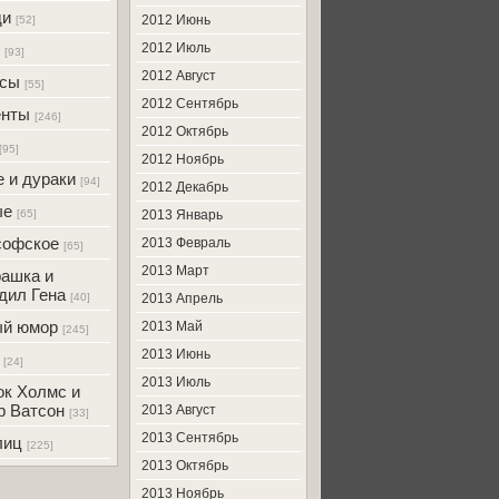
ди
2012 Июнь
[52]
2012 Июль
[93]
2012 Август
усы
[55]
2012 Сентябрь
енты
[246]
2012 Октябрь
[95]
2012 Ноябрь
 и дураки
[94]
2012 Декабрь
ые
[65]
2013 Январь
софское
2013 Февраль
[65]
2013 Март
ашка и
дил Гена
[40]
2013 Апрель
ый юмор
2013 Май
[245]
2013 Июнь
[24]
2013 Июль
к Холмс и
р Ватсон
2013 Август
[33]
2013 Сентябрь
лиц
[225]
2013 Октябрь
2013 Ноябрь