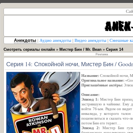
Сай
Анекдоты
|
Аудио анекдоты
|
Видео анекдоты
|
Смешные к
Смотреть сериалы онлайн
»
Мистер Бин / Mr. Bean
»
Серия 14
Реклама
Серия 14: Спокойной ночи, Мистер Бин / Goodni
Название:
Спокойной ночи, М
Оригинальное название:
«Goo
Приглашённые актёры:
Элиза
Описание:
Эпизод 1:
Мистер Бин приходи
застрявшую в чайнике. Ему д
войти 76-ым. Рядом он видит
инвалида, у которого талон 
пошевелиться и сказать что-л
потом Бин его теряет…
Эпизод 2:
Мистер Бин гуля
британского королевского гва