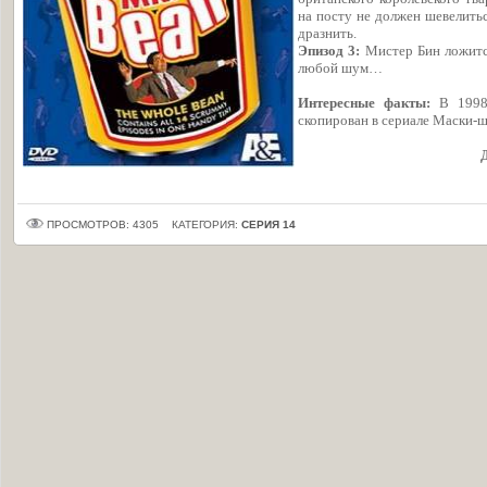
на посту не должен шевелитьс
дразнить.
Эпизод 3:
Мистер Бин ложитс
любой шум…
Интересные факты:
В 1998 
скопирован в сериале Маски-ш
ПРОСМОТРОВ: 4305
КАТЕГОРИЯ:
СЕРИЯ 14