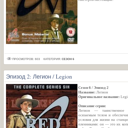
ПРОСМОТРОВ: 603
КАТЕГОРИЯ:
СЕЗОН 6
Эпизод 2: Легион / Legion
Сезон 6 / Эпизод 2
Название:
Легион
Оригинальное название:
Legi
Описание серии:
Легион — таинственное 
осязаемым телом и обеспечи
условия для жизни на станции
пленниками: он — это их коп