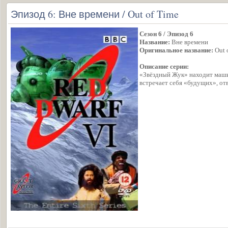
Эпизод 6: Вне времени / Out of Time
Сезон 6 / Эпизод 6
Название:
Вне времени
Оригинальное название:
Out 
Описание серии:
«Звёздный Жук» находит маши
встречает себя «будущих», о