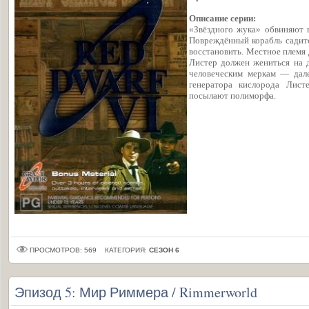
Описание серии:
«Звёздного жука» обвиняют 
Повреждённый корабль садитс
восстановить. Местное племя 
Листер должен жениться на 
человеческим меркам — дале
генератора кислорода Лист
посылают полиморфа.
ПРОСМОТРОВ: 569
КАТЕГОРИЯ:
СЕЗОН 6
Эпизод 5: Мир Риммера / Rimmerworld