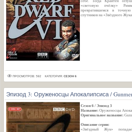
себе. Тогда Крайтен оглу
«световую пчёлку» Рим
превратившемся в точную
спутников на «Звёздного Жука
ПРОСМОТРОВ: 592
КАТЕГОРИЯ:
СЕЗОН 6
Эпизод 3: Оруженосцы Апокалипсиса / Gunmen 
Сезон 6 / Эпизод 3
Название:
Оруженосцы Апока
Оригинальное название:
Gunm
Описание серии:
«Звёздный Жук» попада