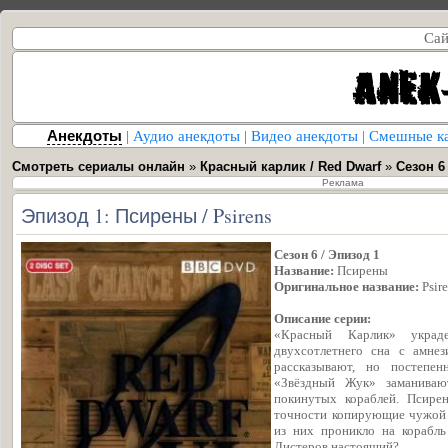
Сай
Анекдоты
|
Аудио анекдоты
|
Видео анекдоты
|
Смешные к
Смотреть сериалы онлайн
»
Красный карлик / Red Dwarf
»
Сезон 6
Реклама
Эпизод 1: Псирены / Psirens
Сезон 6 / Эпизод 1
Название:
Псирены
Оригинальное название:
Psir
Описание серии:
«Красный Карлик» украд
двухсотлетнего сна с амне
рассказывают, но постепен
«Звёздный Жук» заманиваю
покинутых кораблей. Псире
точности копирующие чужой 
из них проникло на корабль
Листеров настоящий?