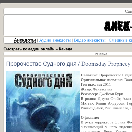
Сай
Анекдоты
|
Аудио анекдоты
|
Видео анекдоты
|
Смешные к
Смотреть комедии онлайн
»
Канада
Реклама
Пророчество Судного дня / Doomsday Prophecy 
Название:
Пророчество Судно
Оригинальное название:
Doom
Год выхода:
2011
Жанр:
Фантастика
Режиссер:
Джейсон Бурк
В ролях:
Джуэл Стэйт, Алан 
Мэттью Кевин Андерсон, Гор
Ричмонд-Пек, Рик Раванелло,
О фильме:
В руки корректора Эрика Фок
вызывающий у него видения
археологом Брук Келвин, 