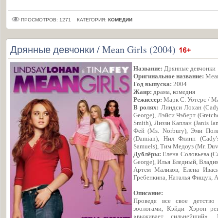
ПРОСМОТРОВ: 1271
КАТЕГОРИЯ:
КОМЕДИИ
Дрянные девчонки / Mean Girls (2004)
Название:
Дрянные девчонки
Оригинальное название:
Mean
Год выпуска:
2004
Жанр:
драма, комедия
Режиссер:
Марк С. Уотерс / Ma
В ролях:
Линдси Лохан (Cady 
George), Лэйси Чэберт (Gretc
Smith), Лиззи Каплан (Janis I
Фей (Ms. Norbury), Эми Поле
(Damian), Нил Флинн (Cady'
Samuels), Тим Медоуз (Mr. Duv
Дублёры:
Елена Соловьева (C
George), Илья Бледный, Влади
Артем Маликов, Елена Иваси
Гребенкина, Наталья Фищук, 
Описание:
Проведя все свое детство
зоологами, Кэйди Хэрон ре
«выживает сильнейший».