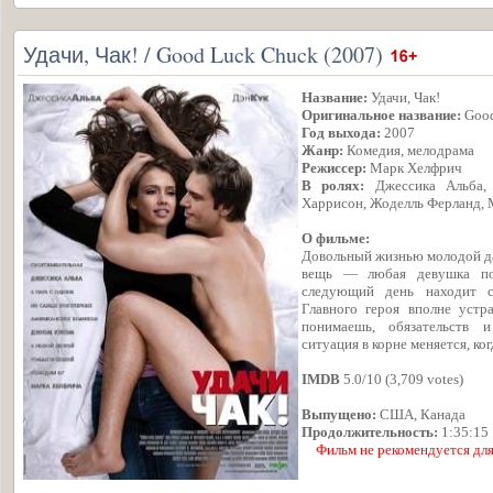
Удачи, Чак! / Good Luck Chuck (2007)
Название:
Удачи, Чак!
Оригинальное название:
Good
Год выхода:
2007
Жанр:
Комедия, мелодрама
Режиссер:
Марк Хелфрич
В ролях:
Джессика Альба,
Харрисон, Жоделль Ферланд, М
О фильме:
Довольный жизнью молодой д
вещь — любая девушка по
следующий день находит с
Главного героя вполне устр
понимаешь, обязательств 
ситуация в корне меняется, ко
IMDB
5.0/10 (3,709 votes)
Выпущено:
США, Канада
Продолжительность:
1:35:15
Фильм не рекомендуется для