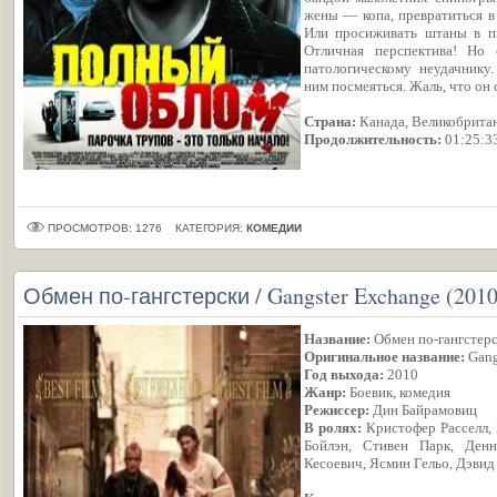
жены — копа, превратиться в
Или просиживать штаны в п
Отличная перспектива! Но 
патологическому неудачнику.
ним посмеяться. Жаль, что он
Страна:
Канада, Великобрита
Продолжительность:
01:25:3
ПРОСМОТРОВ: 1276
КАТЕГОРИЯ:
КОМЕДИИ
Обмен по-гангстерски / Gangster Exchange (2010
Название:
Обмен по-гангстер
Оригинальное название:
Gang
Год выхода:
2010
Жанр:
Боевик, комедия
Режиссер:
Дин Байрамовиц
В ролях:
Кристофер Расселл, 
Бойлэн, Стивен Парк, Денн
Кесоевич, Ясмин Гельо, Дэвид