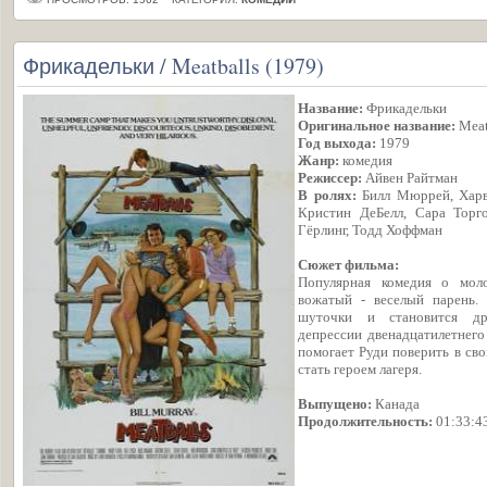
Фрикадельки / Meatballs (1979)
Название:
Фрикадельки
Оригинальное название:
Meat
Год выхода:
1979
Жанр:
комедия
Режиссер:
Айвен Райтман
В ролях:
Билл Мюррей, Харви
Кристин ДеБелл, Сара Торг
Гёрлинг, Тодд Хоффман
Сюжет фильма:
Популярная комедия о мол
вожатый - веселый парень. 
шуточки и становится др
депрессии двенадцатилетнего
помогает Руди поверить в сво
стать героем лагеря.
Выпущено:
Канада
Продолжительность:
01:33:4