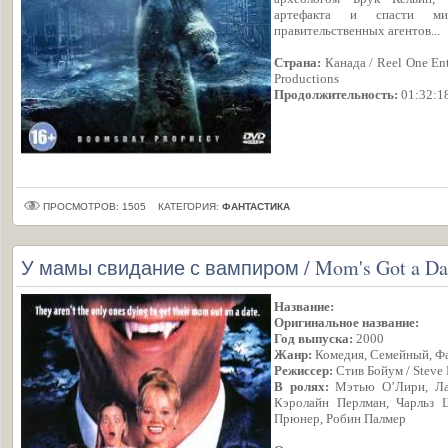
артефакта и спасти м
правительственных агентов...
Страна:
Канада / Reel One Ent
Productions
Продолжительность:
01:32:1
ПРОСМОТРОВ: 1505
КАТЕГОРИЯ:
ФАНТАСТИКА
У мамы свидание с вампиром / Mom's Got a Date
Название:
Оригинальное название:
Год выпуска:
2000
Жанр:
Комедия, Семейный, Фа
Режиссер:
Стив Бойум / Steve
В ролях:
Мэтью О’Лири, Ла
Кэролайн Перлман, Чарльз 
Прюнер, Робин Палмер