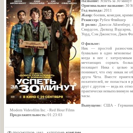
Название:
Успеть за 30 минут
Оригинальное название:
30 M
Год выхода:
2011
Жанр:
боевик, комедия, крим
Режисcер:
Рубен Фляйшер
В ролях:
Джесси Айзенберг, 
Свардсон, Дилшэд Вэдсариа, 
Уорд, Сэм Джонстон, Джек Ф
О фильме:
Ник — простой разносчик
буквально в одно мгновенье 
когда в нее с хитроумным
мечтающих сорвать боль
похищает Ника с целью за
понимает, что ему никак не о
друга Чета. Вместе прияте
похитителей, не попасться в 
друг с другом — ведь их отно
практически невыполнимую м
часы.
Выпущено:
США - Германия -
Modern Videofilm Inc. - Red Hour Films
Продолжительность:
01:23:03
ПРОСМОТРОВ: 1562
КАТЕГОРИЯ:
КОМЕДИИ