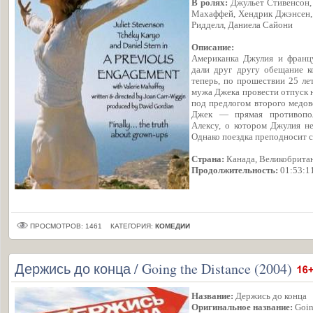
В ролях:
Джульет Стивенсон, 
Махаффей, Хендрик Джэнсен, 
Ридделл, Даниела Сайони
Описание:
Американка Джулия и францу
дали друг другу обещание ко
теперь, по прошествии 25 лет
мужа Джека провести отпуск 
под предлогом второго медов
Джек — прямая противопо
Алексу, о котором Джулия не
Однако поездка преподносит
Страна:
Канада, Великобритан
Продолжительность:
01:53:1
ПРОСМОТРОВ: 1461
КАТЕГОРИЯ:
КОМЕДИИ
Держись до конца / Going the Distance (2004)
Название:
Держись до конца
Оригинальное название:
Goin