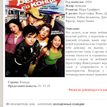
Год выпуска:
2004
Жанр:
комедия
Режисер:
Марк Гриффитс
В ролях:
Кристофер Жако, Дж
Уинник, Райан Бельвилль, Дж
Фрюэр, Аврил Лавин
Описание:
Что делать, если ваша любим
получив работу у воротилы ш
дамский угодник, каких еще
рукой и развлечься на сторон
тебе девушку по вызову, с
одиночество сына, а друзья т
головы глупости и отрываться
поехать следом за любимо
(Кристофер Жако) решает вер
стало и отправляется в 
авантюристов. Впереди у 
головокружительных приключ
Страна:
Канада
Продолжительность:
01:33:29
Фильм не рекомендуется для
ПРОСМОТРОВ: 2096
КАТЕГОРИЯ:
МОЛОДЁЖНЫЕ КОМЕДИИ