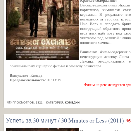
Краткое содержание:
Высокотехнологичная Якудза 
наркотиков, химически свя
керамики. В результате эт
нескольких кг героина, кото
Нью Йорк и передать брига
инструкцией обратного проце
весь план идёт коту под хво
унитазом под мышкой начина
японского химика...
Внимание!
Фильм содержит от
нецензурную лексику. Лента 
Лексика эмоциональных м
оригинальному сценарию фильма и замыслу режиссёра.
Выпущено:
Канада
Продолжительность:
01:33:19
Фильм не рекомендуется для
ПРОСМОТРОВ: 1321
КАТЕГОРИЯ:
КОМЕДИИ
Успеть за 30 минут / 30 Minutes or Less (2011)