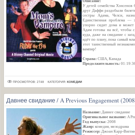
Описание:
У детей семейства Хэнсенов 
друг Даффи раздобыли билет
сестры Адама, Челси, назн
Единственная проблема — э
упорно сидит дома и может 
Адам готовы на всё, чтобы с
куда, даже на свидание с за
идёт по плану, пока самый мла
этот таинственный незнакоме
вампир!
Страна:
США, Канада
Продолжительность:
01:19:3
ПРОСМОТРОВ: 2748
КАТЕГОРИЯ:
КОМЕДИИ
Давнее свидание / A Previous Engagement (2008
Название:
Давнее свидание
Оригинальное название:
A Pr
Год выпуска:
2008
Жанр:
комедия, мелодрама
Режиссер:
Джоан Карр-Вигги