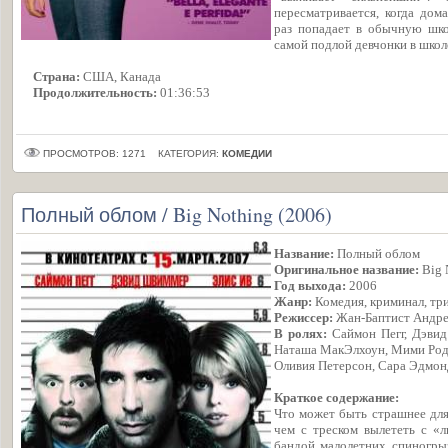
пересматривается, когда дом
раз попадает в обычную шко
самой подлой девчонки в шко
Страна:
США, Канада
Продолжительность:
01:36:53
ПРОСМОТРОВ: 1271
КАТЕГОРИЯ:
КОМЕДИИ
Полный облом / Big Nothing (2006)
Название:
Полный облом
Оригинальное название:
Big 
Год выхода:
2006
Жанр:
Комедия, криминал, тр
Режиссер:
Жан-Баптист Андр
В ролях:
Саймон Пегг, Дэвид
Наташа МакЭлхоун, Мими Родж
Оливия Петерсон, Сара Эдмонд
Краткое содержание:
Что может быть страшнее для
чем с треском вылететь с «
бандой малолетних спиногрыз