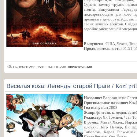
Однако замену трудно назва
агента, выпускника Гарвард
подозревающего уличного п
провалить дело, руководство 
своих лучших агентов. Сладка
вдвойне рискованной операц
Выпущено:
США, Чехия, Touch
Продолжительность:
01:51:5
ПРОСМОТРОВ: 1530
КАТЕГОРИЯ:
ПРИКЛЮЧЕНИЯ
Веселая коза: Легенды старой Праги / Kozí príb
Название:
Веселая коза: Леге
Оригинальное название:
Kozí
Год выпуска:
2008
Жанр:
фэнтези, комедия, семе
Режиссер:
Ян Томанек / Jan T
В ролях:
Матей Хадек, Йиржи 
Длоухи, Петр Пелзер, Ян Пр
Таборски, Карел Гержманек
Павел Римски, Ота Йирак.