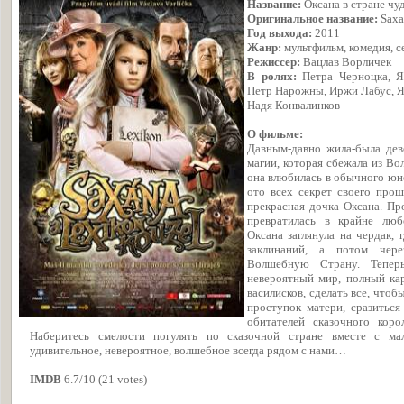
Название:
Оксана в стране чу
Оригинальное название:
Saxa
Год выхода:
2011
Жанр:
мультфильм, комедия, 
Режиссер:
Вацлав Ворличек
В ролях:
Петра Черноцка, Я
Петр Нарожны, Иржи Лабус, Я
Надя Конвалинков
О фильме:
Давным-давно жила-была дев
магии, которая сбежала из В
она влюбилась в обычного юно
ото всех секрет своего прош
прекрасная дочка Оксана. Пр
превратилась в крайне лю
Оксана заглянула на чердак,
заклинаний, а потом чер
Волшебную Страну. Теперь
невероятный мир, полный карл
василисков, сделать все, чтоб
проступок матери, сразиться
обитателей сказочного коро
Наберитесь смелости погулять по сказочной стране вместе с ма
удивительное, невероятное, волшебное всегда рядом с нами…
IMDB
6.7/10 (21 votes)