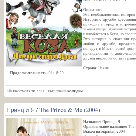
Описание:
Эта необыкновенная история 
История о дружбе крестьяни
приходят в город и встреча
законы улицы. Джимми устраи
и влюбляется в Кети, но своен
Это история о спасении пр
любви и дружбе, предатель
попадут в Мистический дом Ф
привидениями и дьявольщин
друзей никого не оставят ра
Страна:
Чехия
Продолжительность:
01:18:29
ПРОСМОТРОВ: 1381
КАТЕГОРИЯ:
КОМЕДИИ
Принц и Я / The Prince & Me (2004)
Название:
Принц и Я
Оригинальное название:
The 
Выход на экраны:
2004