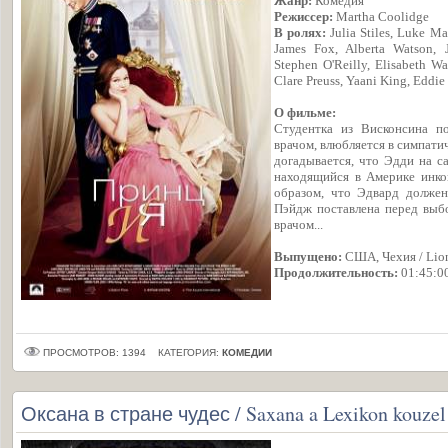
Жанр:
Комедия
Режиссер:
Martha Coolidge
В ролях:
Julia Stiles, Luke Ma
James Fox, Alberta Watson, 
Stephen O'Reilly, Elisabeth Wa
Clare Preuss, Yaani King, Eddie 
О фильме:
Студентка из Висконсина п
врачом, влюбляется в симпати
догадывается, что Эдди на с
находящийся в Америке инко
образом, что Эдвард должен
Пэйдж поставлена перед выбо
врачом...
Выпущено:
США, Чехия / Lion
Продолжительность:
01:45:0
ПРОСМОТРОВ: 1394
КАТЕГОРИЯ:
КОМЕДИИ
Оксана в стране чудес / Saxana a Lexikon kouzel