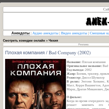
Сай
Анекдоты
|
Аудио анекдоты
|
Видео анекдоты
|
Смешные к
Смотреть комедии онлайн
»
Чехия
Реклама
Плохая компания / Bad Company (2002)
Название:
Плохая компания
Оригинальное название:
Bad
Год выхода:
2002
Жанр:
Боевик, триллер, прик
Режиссер:
Джоэл Шумахер
В ролях:
Энтони Хопкинс, Кр
Махт, Керри Вашингтон, Адон
Марш, Драган Миканович, Дж
О фильме:
Когда во время очередного за
решает заменить его бр
сверхсекретную операцию,