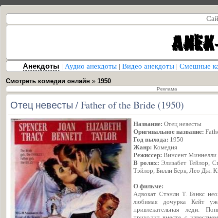
Сай
Анекдоты
|
Аудио анекдоты
|
Видео анекдоты
|
Смешные к
Смотреть комедии онлайн
»
1950
Реклама
Отец невесты / Father of the Bride (1950)
Название:
Отец невесты
Оригинальное название:
Fathe
Год выхода:
1950
Жанр:
Комедия
Режиссер:
Винсент Миннелли
В ролях:
Элизабет Тейлор, С
Тэйлор, Билли Берк, Лео Дж. 
О фильме:
Адвокат Стэнли Т. Бэнкс нео
любимая дочурка Кейт уж
привлекательная леди. По
приходит вместе с известием