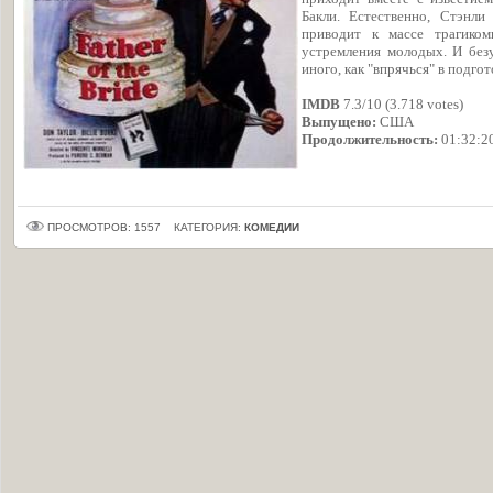
Бакли. Естественно, Стэнли
приводит к массе трагиком
устремления молодых. И без
иного, как "впрячься" в подго
IMDB
7.3/10 (3.718 votes)
Выпущено:
США
Продолжительность:
01:32:2
ПРОСМОТРОВ: 1557
КАТЕГОРИЯ:
КОМЕДИИ