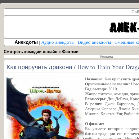
Сай
Анекдоты
|
Аудио анекдоты
|
Видео анекдоты
|
Смешные к
Смотреть комедии онлайн
»
Фэнтези
Реклама
Как приручить дракона / How to Train Your Drag
Название:
Как приручить дра
Оригинальное название:
How 
Год выхода:
2010
Жанр:
фэнтези, комедия, прик
Режиссёры:
Дин ДеБлуа, Крис
В ролях:
Джей Барушель, Д
Америка Феррера, Джона Хил
Миллер, Кристен Уиг, Робин 
О фильме:
Вы узнаете историю подрост
близки традиции его героиче
войну с драконами. Мир Ик