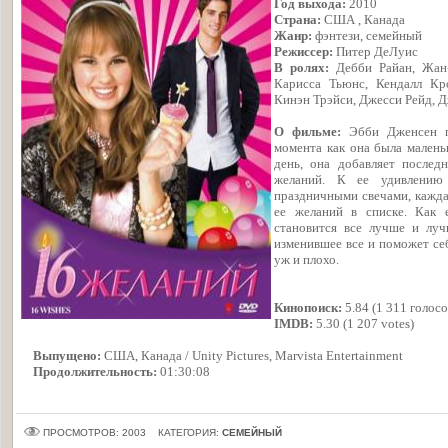
Год выхода:
2010
Страна:
США , Канада
Жанр:
фэнтези, семейный
Режиссер:
Питер ДеЛуис
В ролях:
Дебби Райан, Жан
Карисса Тьюнс, Кендалл Кр
Кинэн Трэйси, Джесси Рейд, 
О фильме:
Эбби Дженсен пл
момента как она была маленьк
день, она добавляет последн
желаний. К ее удивлению
праздничными свечами, кажда
ее желаний в списке. Как 
становится все лучше и луч
изменившее все и поможет себ
уж и плохо.
Кинопоиск:
5.84 (1 311 голосо
IMDB:
5.30 (1 207 votes)
Выпущено:
США, Канада / Unity Pictures, Marvista Entertainment
Продолжительность:
01:30:08
ПРОСМОТРОВ: 2003
КАТЕГОРИЯ:
СЕМЕЙНЫЙ