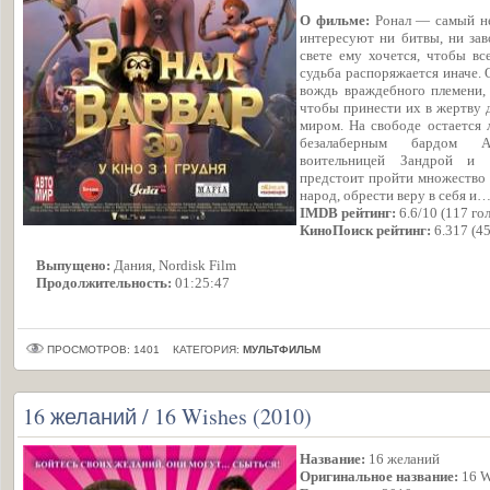
О фильме:
Ронал — самый не
интересуют ни битвы, ни зав
свете ему хочется, чтобы вс
судьба распоряжается иначе.
вождь враждебного племени, 
чтобы принести их в жертву д
миром. На свободе остается 
безалаберным бардом Ал
воительницей Зандрой и э
предстоит пройти множество 
народ, обрести веру в себя и
IMDB рейтинг:
6.6/10 (117 го
КиноПоиск рейтинг:
6.317 (4
Выпущено:
Дания, Nordisk Film
Продолжительность:
01:25:47
ПРОСМОТРОВ: 1401
КАТЕГОРИЯ:
МУЛЬТФИЛЬМ
16 желаний / 16 Wishes (2010)
Название:
16 желаний
Оригинальное название:
16 W