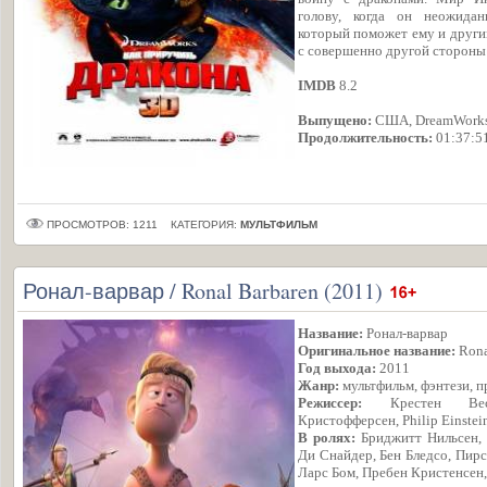
голову, когда он неожидан
который поможет ему и други
с совершенно другой сторон
IMDB
8.2
Выпущено:
США, DreamWorks
Продолжительность:
01:37:5
ПРОСМОТРОВ: 1211
КАТЕГОРИЯ:
МУЛЬТФИЛЬМ
Ронал-варвар / Ronal Barbaren (2011)
Название:
Ронал-варвар
Оригинальное название:
Rona
Год выхода:
2011
Жанр:
мультфильм, фэнтези, 
Режиссер:
Крестен Вест
Кристофферсен, Philip Einstei
В ролях:
Бриджитт Нильсен, 
Ди Снайдер, Бен Бледсо, Пирс
Ларс Бом, Пребен Кристенсен,