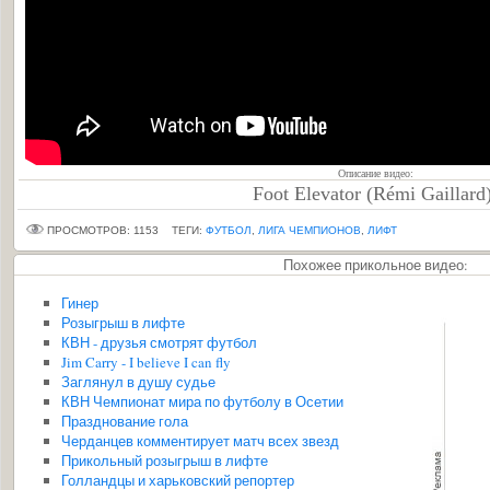
Описание видео:
Foot Elevator (Rémi Gaillard)
ПРОСМОТРОВ: 1153
ТЕГИ:
ФУТБОЛ
,
ЛИГА ЧЕМПИОНОВ
,
ЛИФТ
Похожее прикольное видео:
Гинер
Розыгрыш в лифте
КВН - друзья смотрят футбол
Jim Carry - I believe I can fly
Заглянул в душу судье
КВН Чемпионат мира по футболу в Осетии
Празднование гола
Черданцев комментирует матч всех звезд
Прикольный розыгрыш в лифте
Голландцы и харьковский репортер