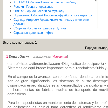
КВН-2011 Сборная Белоруссии по футболу
Россия - Греция, поражение
ОВР в Сборной России по футболу
Поражению Сборной России по футболу посвящается
Суд над Андреем Аршавиным: мы никому ничего не
должны
Сборная России на приеме у Путина
Страшная девочка в лифте
Всего комментариев
:
1
Порядок вывод
1
DonaldGucky
[
Материал
]
(19.05.2025 04:20)
<a href=https://vibrometro1a.com>Diagnostico de equipos</a>
Sistemas de equilibrado: importante para el rendimiento fluido y 
En el campo de la avances contemporánea, donde la rendimient
son de gran significancia, los sistemas de ajuste desempe
dispositivos especializados están desarrollados para calibrar y r
en herramientas de fábrica, medios de transporte de movili
domésticos.
Para los especialistas en mantenimiento de sistemas y los profe
de calibración es crucial para garantizar el rendimiento es