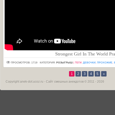
Strongest Girl In The World Pr
ПРОСМОТРОВ: 1719
КАТЕГОРИЯ:
РОЗЫГРЫШ
|
ТЕГИ
:
ДЕВОЧКИ
,
ПРОХОЖИЕ
,
1
2
3
4
5
»
Copyright
anek-dot.ucoz.ru - Сайт смешных анекдотов
© 2011 - 2026