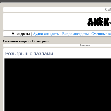
Сай
Анекдоты
|
Аудио анекдоты
|
Видео анекдоты
|
Смешные к
Смешное видео
»
Розыгрыш
Реклама
Розыгрыш с пазлами