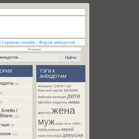
|
Сериалы онлайн
|
Форум анекдотов
Реклама
ГОРИИ
ТЭГИ К
АНЕКДОТАМ
екдоты
[∞]
туалет
женщина
квн
мальчик
Красный карлик
9]
дети
бабушка
милиция
мама
2]
автобус
водитель
жена
 Блейн /
девочка
Blaine
[11]
муж
член
вода
ночь
тные
[9]
еврей
папа
ребенок
енное
девушки
[12]
еда
наркотики