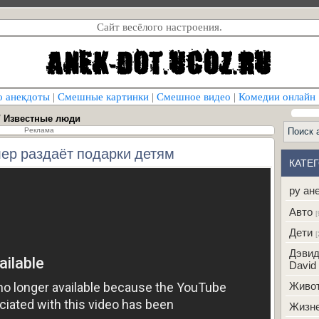
Сайт весёлого настроения.
о анекдоты
|
Смешные картинки
|
Смешное видео
|
Комедии онлайн
/ Известные люди
Реклама
лер раздаёт подарки детям
КАТЕ
ру ан
Авто
[
Дети
[
Дэвид
David 
Живо
Жизн