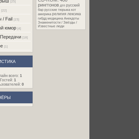
CD-ROM. 400
грыш
[25]
рингтонов
русский
дтп
бар
русские
тюрьма
кот
[22]
религия
лексика
америка
/ Fail
гибдд
медицина
Анекдоты
[15]
Знаменитости / Звёзды /
Известные люди
ый юмор
[4]
 Передачи
[18]
ее
[1]
ИСТИКА
лайн всего:
1
Гостей:
1
ьзователей:
0
НЁРЫ