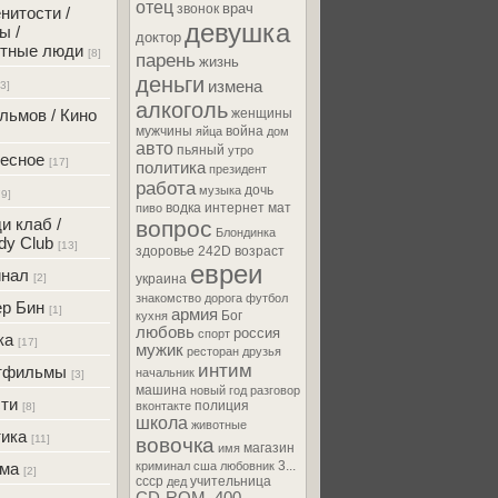
отец
врач
звонок
нитости /
девушка
ы /
доктор
тные люди
[8]
парень
жизнь
деньги
измена
[3]
алкоголь
льмов / Кино
женщины
мужчины
война
яйца
дом
авто
пьяный
утро
есное
[17]
политика
президент
работа
дочь
музыка
79]
водка
интернет
мат
пиво
и клаб /
вопрос
Блондинка
y Club
[13]
здоровье
242D
возраст
евреи
инал
[2]
украина
знакомство
дорога
футбол
р Бин
[1]
армия
Бог
кухня
любовь
россия
спорт
ка
[17]
мужик
ресторан
друзья
интим
тфильмы
начальник
[3]
машина
новый год
разговор
ти
полиция
вконтакте
[8]
школа
животные
ика
[11]
вовочка
магазин
имя
3...
ама
криминал
сша
любовник
[2]
ссср
учительница
дед