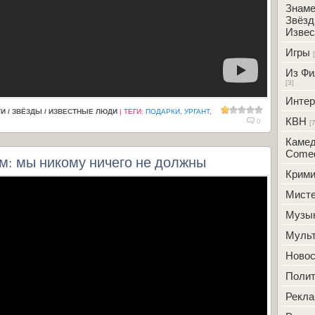
Знаме
Звёзд
Извес
Игры
Из Фи
[3]
Интер
И / ЗВЁЗДЫ / ИЗВЕСТНЫЕ ЛЮДИ
|
ТЕГИ
:
ПОДАРКИ
,
УРГАНТ
,
КВН
0
[
Камед
Comed
: мы никому ничего не должны
Крим
Мисте
Музы
Муль
Новос
Полит
Рекл