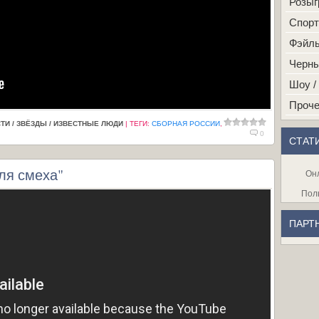
Розы
Спорт
Фэйлы 
Черн
Шоу /
Проч
ТИ / ЗВЁЗДЫ / ИЗВЕСТНЫЕ ЛЮДИ
|
ТЕГИ
:
СБОРНАЯ РОССИИ
,
0
СТАТ
ля смеха"
Он
Пол
ПАРТ