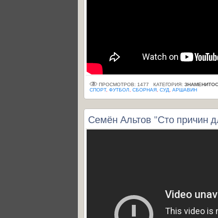
ПРОСМОТРОВ: 1477
КАТЕГОРИЯ:
ЗНАМЕНИТОС
СПОРТ
,
ФУТБОЛ
,
СБОРНАЯ
,
СУД
,
АРШАВИН
Семён Альтов "Сто причин д