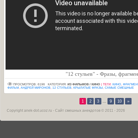
"12 стульев" - Фразы, фрагме
ПРОСМОТРОВ: 6196
КАТЕГОРИЯ:
ИЗ ФИЛЬМОВ / КИНО
|
ТЕГИ
:
КИНО
,
ФРАГМЕН
ФИЛЬМ
,
АНДРЕЙ МИРОНОВ
,
12 СТУЛЬЕВ
,
КРЫЛАТЫЕ ФРАЗЫ
,
САМЫЕ СМЕШНЫЕ
1
2
3
...
9
10
»
Copyright
anek-dot.ucoz.ru - Сайт смешных анекдотов
© 2011 - 2026