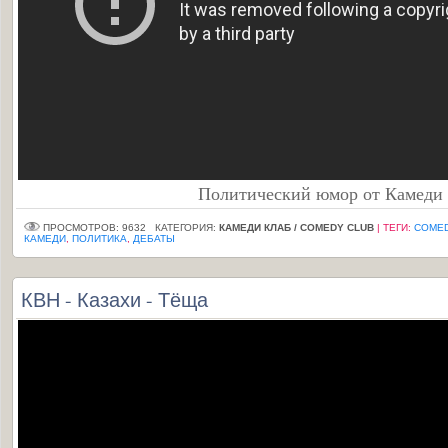
Политический юмор от Камеди 
ПРОСМОТРОВ: 9632
КАТЕГОРИЯ:
КАМЕДИ КЛАБ / COMEDY CLUB
|
ТЕГИ
:
COMED
КАМЕДИ
,
ПОЛИТИКА
,
ДЕБАТЫ
КВН - Казахи - Тёща