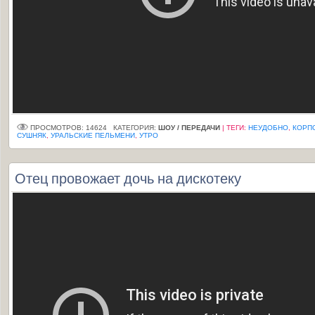
ПРОСМОТРОВ: 14624
КАТЕГОРИЯ:
ШОУ / ПЕРЕДАЧИ
|
ТЕГИ
:
НЕУДОБНО
,
КОРП
СУШНЯК
,
УРАЛЬСКИЕ ПЕЛЬМЕНИ
,
УТРО
Отец провожает дочь на дискотеку