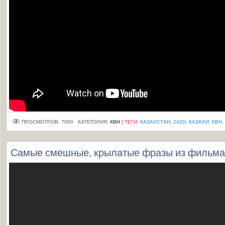
ПРОСМОТРОВ: 7060
КАТЕГОРИЯ:
КВН
|
ТЕГИ
:
КАЗАХСТАН
,
242D
,
КАЗАХИ
,
КВН
,
Самые смешные, крылатые фразы из фильма 