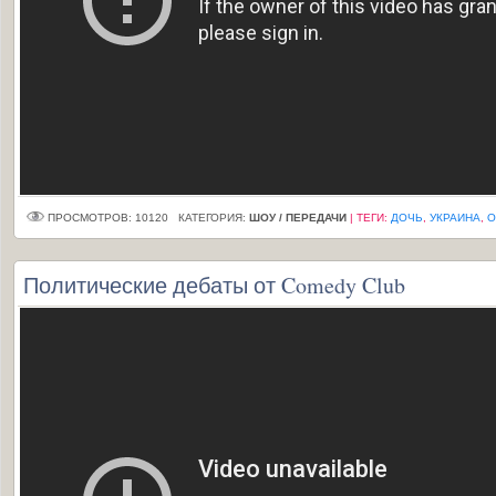
ПРОСМОТРОВ: 10120
КАТЕГОРИЯ:
ШОУ / ПЕРЕДАЧИ
|
ТЕГИ
:
ДОЧЬ
,
УКРАИНА
,
О
Политические дебаты от Comedy Club