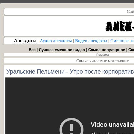
Сай
Анекдоты
|
Аудио анекдоты
|
Видео анекдоты
|
Смешные к
Все
|
Лучшее смешное видео
|
Самое популярное
|
Са
Реклама
Самые читаемые материалы:
Уральские Пельмени - Утро после корпорати