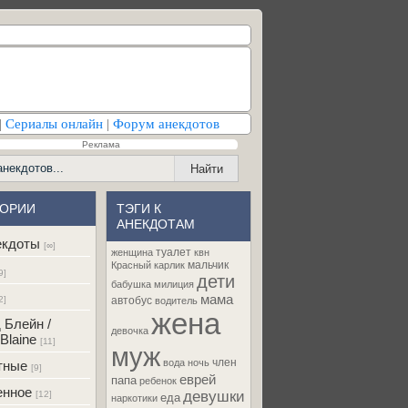
|
Сериалы онлайн
|
Форум анекдотов
Реклама
ГОРИИ
ТЭГИ К
АНЕКДОТАМ
екдоты
[∞]
туалет
женщина
квн
мальчик
Красный карлик
9]
дети
бабушка
милиция
мама
2]
автобус
водитель
жена
 Блейн /
девочка
Blaine
[11]
муж
член
вода
ночь
тные
[9]
еврей
папа
ребенок
енное
девушки
[12]
еда
наркотики