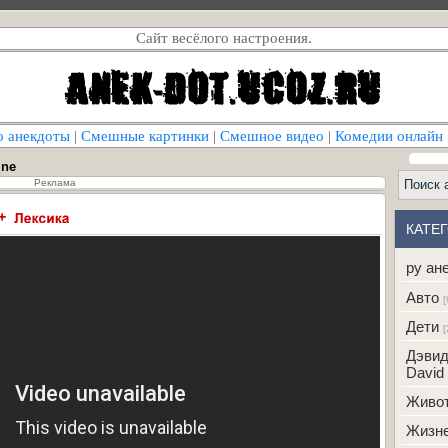
Сайт весёлого настроения.
о анекдоты
|
Смешные картинки
|
Смешное видео
|
Комедии онлайн
ine
Реклама
КАТЕ
ру ан
Авто
[
Дети
[
Дэвид
David 
Живо
Жизн