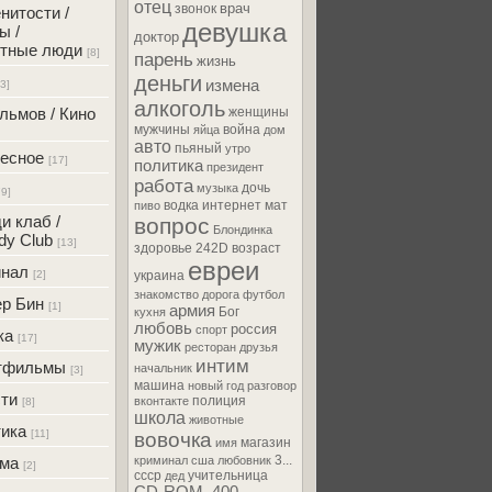
отец
врач
звонок
нитости /
девушка
ы /
доктор
тные люди
[8]
парень
жизнь
деньги
измена
[3]
алкоголь
льмов / Кино
женщины
мужчины
война
яйца
дом
авто
пьяный
утро
есное
[17]
политика
президент
работа
дочь
музыка
79]
водка
интернет
мат
пиво
и клаб /
вопрос
Блондинка
y Club
[13]
здоровье
242D
возраст
евреи
инал
[2]
украина
знакомство
дорога
футбол
р Бин
[1]
армия
Бог
кухня
любовь
россия
спорт
ка
[17]
мужик
ресторан
друзья
интим
тфильмы
начальник
[3]
машина
новый год
разговор
ти
полиция
вконтакте
[8]
школа
животные
ика
[11]
вовочка
магазин
имя
3...
ама
криминал
сша
любовник
[2]
ссср
учительница
дед