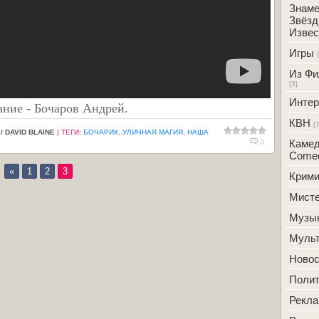
Знаме
Звёзд
Извес
Игры
Из Фи
[3]
Интер
ние - Бочаров Андрей.
КВН
[
/ DAVID BLAINE
|
ТЕГИ
:
БОЧАРИК
,
УЛИЧНАЯ МАГИЯ
,
НАША
Камед
0
Comed
«
1
2
3
Крим
Мисте
Музы
Муль
Новос
Полит
Рекл