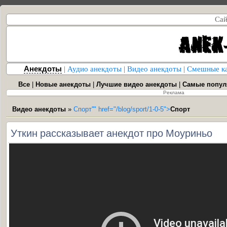
Сай
Анекдоты
|
Аудио анекдоты
|
Видео анекдоты
|
Смешные к
Все
|
Новые анекдоты
|
Лучшие видео анекдоты
|
Самые попу
Реклама
Видео анекдоты
»
Спорт''" href="/blog/sport/1-0-5">
Спорт
Уткин рассказывает анекдот про Моуриньо