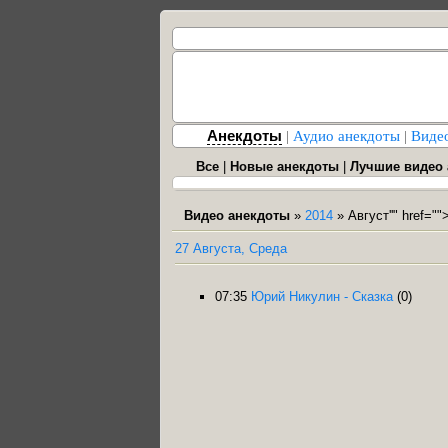
Анекдоты
|
Аудио анекдоты
|
Виде
Все
|
Новые анекдоты
|
Лучшие видео
Видео анекдоты
»
2014
»
Август
''" href=""
27 Августа, Среда
07:35
Юрий Никулин - Сказка
(0)