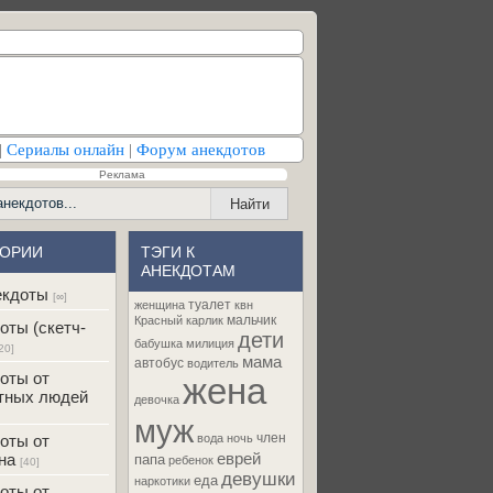
|
Сериалы онлайн
|
Форум анекдотов
Реклама
ГОРИИ
ТЭГИ К
АНЕКДОТАМ
екдоты
[∞]
туалет
женщина
квн
мальчик
Красный карлик
оты (скетч-
дети
бабушка
милиция
20]
мама
автобус
водитель
оты от
жена
тных людей
девочка
муж
член
оты от
вода
ночь
на
еврей
папа
ребенок
[40]
девушки
еда
наркотики
оты от