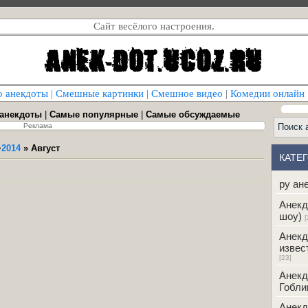
Сайт весёлого настроения.
о анекдоты
|
Смешные картинки
|
Смешное видео
|
Комедии онлайн
 анекдоты
|
Самые популярные
|
Самые обсуждаемые
Реклама
>
2014
»
Август
КАТЕ
ру ан
Анекд
шоу)
[
Анекд
извес
[23]
Анекд
Гобли
Анекд