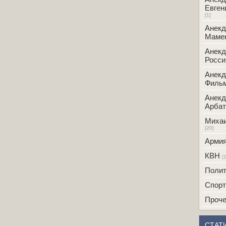
Евген
[1]
Анекд
Маме
Анекд
Росси
Анекд
Фильм
Анекд
Арбат
Михаи
[20]
Армия
КВН
[1
Полит
Спорт
Проч
СТАТ