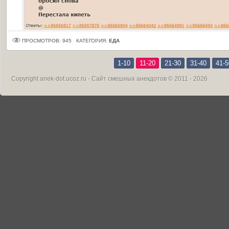
ПРОСМОТРОВ: 945
КАТЕГОРИЯ:
ЕДА
1-10
11-20
21-30
31-40
41-5
Copyright
anek-dot.ucoz.ru - Сайт смешных анекдотов
© 2011 - 2026