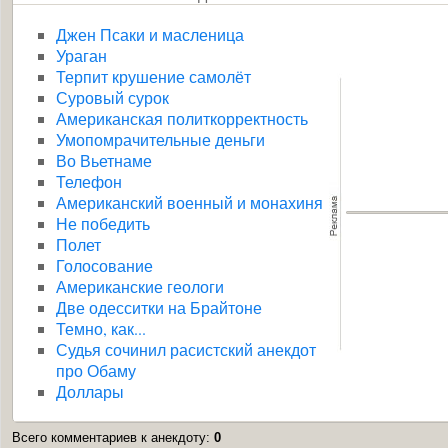
Джен Псаки и масленица
Ураган
Терпит крушение самолёт
Суровый сурок
Американская политкорректность
Умопомрачительные деньги
Во Вьетнаме
Телефон
Американский военный и монахиня
Не победить
Полет
Голосование
Американские геологи
Две одесситки на Брайтоне
Темно, как...
Судья сочинил расистский анекдот
про Обаму
Доллары
Всего комментариев к анекдоту
:
0