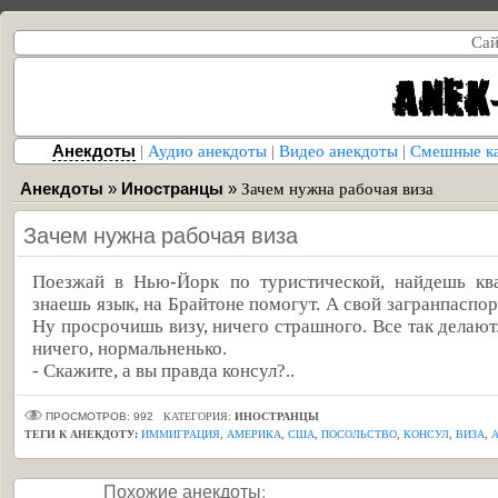
Сай
Анекдоты
|
Аудио анекдоты
|
Видео анекдоты
|
Смешные к
Анекдоты
»
Иностранцы
»
Зачем нужна рабочая виза
Зачем нужна рабочая виза
Поезжай в Нью-Йорк по туристической, найдешь ква
знаешь язык, на Брайтоне помогут. А свой загранпаспо
Ну просрочишь визу, ничего страшного. Все так делают
ничего, нормальненько.
- Скажите, а вы правда консул?..
ПРОСМОТРОВ: 992
КАТЕГОРИЯ:
ИНОСТРАНЦЫ
ТЕГИ К АНЕКДОТУ:
ИММИГРАЦИЯ
,
АМЕРИКА
,
США
,
ПОСОЛЬСТВО
,
КОНСУЛ
,
ВИЗА
,
Похожие анекдоты: