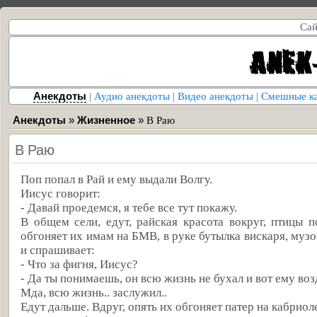
Сай
Анекдоты
|
Аудио анекдоты
|
Видео анекдоты
|
Смешные к
Анекдоты
»
Жизненное
»
В Раю
В Раю
Поп попал в Рай и ему выдали Волгу.
Иисус говорит:
- Давай проедемся, я тебе все тут покажу.
В общем сели, едут, райская красота вокруг, птицы по
обгоняет их имам на БМВ, в руке бутылка вискаря, музо
и спрашивает:
- Что за фигня, Иисус?
- Да ты понимаешь, он всю жизнь не бухал и вот ему воз
Мда, всю жизнь.. заслужил..
Едут дальше. Вдруг, опять их обгоняет патер на кабриоле