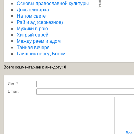
Основы православной культуры
Дочь олигарха
На том свете
Рай и ад (серьезное)
Мужики в раю
Хитрый еврей
Между раем и адом
Тайная вечеря
Гаишник перед Богом
Всего комментариев к анекдоту
:
0
Имя *:
Email:
Все