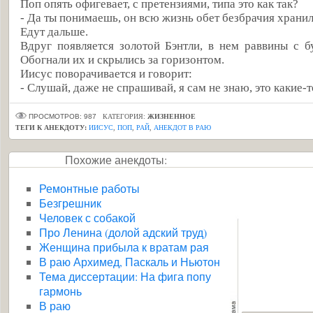
Поп опять офигевает, с претензиями, типа это как так?
- Да ты понимаешь, он всю жизнь обет безбрачия хранил 
Едут дальше.
Вдруг появляется золотой Бэнтли, в нем раввины с б
Обогнали их и скрылись за горизонтом.
Иисус поворачивается и говорит:
- Слушай, даже не спрашивай, я сам не знаю, это какие-
ПРОСМОТРОВ: 987
КАТЕГОРИЯ:
ЖИЗНЕННОЕ
ТЕГИ К АНЕКДОТУ:
ИИСУС
,
ПОП
,
РАЙ
,
АНЕКДОТ В РАЮ
Похожие анекдоты:
Ремонтные работы
Безгрешник
Человек с собакой
Про Ленина (долой адский труд)
Женщина прибыла к вратам рая
В раю Архимед, Паскаль и Ньютон
Тема диссертации: На фига попу
гармонь
В раю