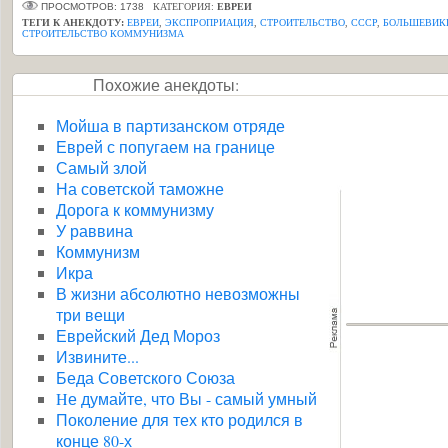
ПРОСМОТРОВ: 1738
КАТЕГОРИЯ:
ЕВРЕИ
ТЕГИ К АНЕКДОТУ:
ЕВРЕИ
,
ЭКСПРОПРИАЦИЯ
,
СТРОИТЕЛЬСТВО
,
СССР
,
БОЛЬШЕВИК
СТРОИТЕЛЬСТВО КОММУНИЗМА
Похожие анекдоты:
Мойша в партизанском отряде
Еврей с попугаем на границе
Самый злой
На советской таможне
Дорога к коммунизму
У раввина
Коммунизм
Икра
В жизни абсолютно невозможны
три вещи
Еврейский Дед Мороз
Извините...
Беда Советского Союза
Hе думайте, что Вы - самый умный
Поколение для тех кто родился в
конце 80-х