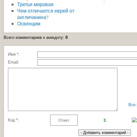
Третья мировая
Чем отличается еврей от
англичанина?
Освенцим
Всего комментариев к анекдоту
:
0
Имя *:
Email:
Все
Код *: