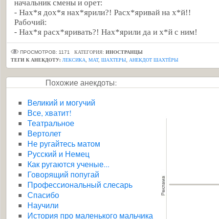
начальник смены и орет:
- Нах*я дох*я нах*ярили?! Расх*яривай на х*й!!
Рабочий:
- Нах*я расх*яривать?! Нах*ярили да и х*й с ним!
ПРОСМОТРОВ: 1171
КАТЕГОРИЯ:
ИНОСТРАНЦЫ
ТЕГИ К АНЕКДОТУ:
ЛЕКСИКА
,
МАТ
,
ШАХТЕРЫ
,
АНЕКДОТ ШАХТЁРЫ
Похожие анекдоты:
Великий и могучий
Все, хватит!
Театральное
Вертолет
Не ругайтесь матом
Русский и Немец
Как ругаются ученые...
Говорящий попугай
Профессиональный слесарь
Спасибо
Научили
История про маленького мальчика