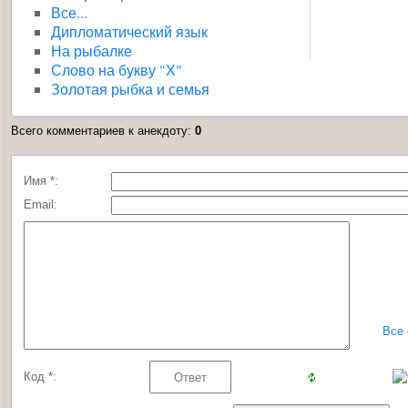
Все...
Дипломатический язык
На рыбалке
Слово на букву "Х"
Золотая рыбка и семья
Всего комментариев к анекдоту
:
0
Имя *:
Email:
Все
Код *: