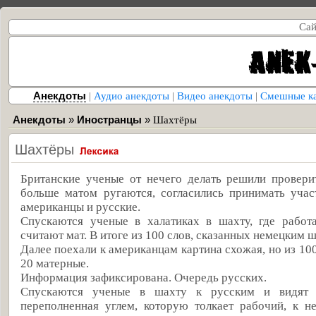
Сай
Анекдоты
|
Аудио анекдоты
|
Видео анекдоты
|
Смешные к
Анекдоты
»
Иностранцы
»
Шахтёры
Шахтёры
Британские ученые от нечего делать решили провери
больше матом ругаются, согласились принимать учас
американцы и русские.
Спускаются ученые в халатиках в шахту, где работ
считают мат. В итоге из 100 слов, сказанных немецким 
Далее поехали к американцам картина схожая, но из 10
20 матерные.
Информация зафиксирована. Очередь русских.
Спускаются ученые в шахту к русским и видят ка
переполненная углем, которую толкает рабочий, к н