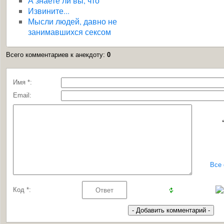
А знаете ли вы, что
Извините...
Мысли людей, давно не
занимавшихся сексом
Всего комментариев к анекдоту
:
0
Имя *:
Email:
Все
Код *: