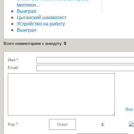
миллион...
Выиграл
Цыганский шахматист
Устройство на работу
Выиграл
Всего комментариев к анекдоту
:
0
Имя *:
Email:
Все
Код *: