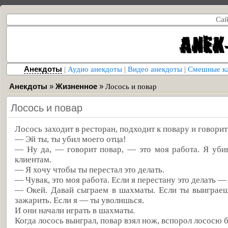
Сай
Анекдоты
|
Аудио анекдоты
|
Видео анекдоты
|
Смешные к
Анекдоты
»
Жизненное
»
Лосось и повар
Лосось и повар
Лосось заходит в ресторан, подходит к повару и говорит
— Эй ты, ты убил моего отца!
— Ну да, — говорит повар, — это моя работа. Я уб
клиентам.
— Я хочу чтобы ты перестал это делать.
— Чувак, это моя работа. Если я перестану это делать —
— Окей. Давай сыграем в шахматы. Если ты выиграе
зажарить. Если я — ты уволишься.
И они начали играть в шахматы.
Когда лосось выиграл, повар взял нож, вспорол лососю 