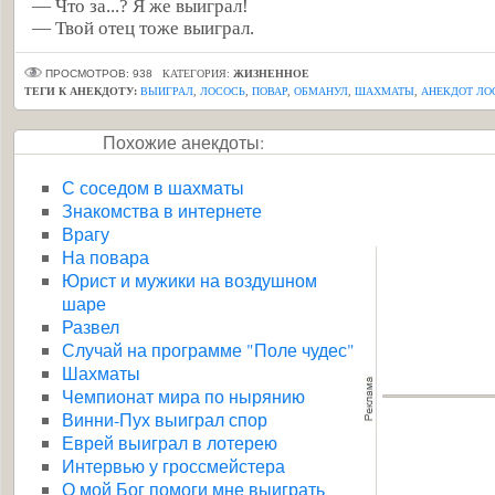
— Что за...? Я же выиграл!
— Твой отец тоже выиграл.
ПРОСМОТРОВ: 938
КАТЕГОРИЯ:
ЖИЗНЕННОЕ
ТЕГИ К АНЕКДОТУ:
ВЫИГРАЛ
,
ЛОСОСЬ
,
ПОВАР
,
ОБМАНУЛ
,
ШАХМАТЫ
,
АНЕКДОТ ЛО
Похожие анекдоты:
С соседом в шахматы
Знакомства в интернете
Врагу
На повара
Юрист и мужики на воздушном
шаре
Развел
Случай на программе "Поле чудес"
Шахматы
Чемпионат мира по нырянию
Винни-Пух выиграл спор
Еврей выиграл в лотерею
Интервью у гроссмейстера
О мой Бог помоги мне выиграть