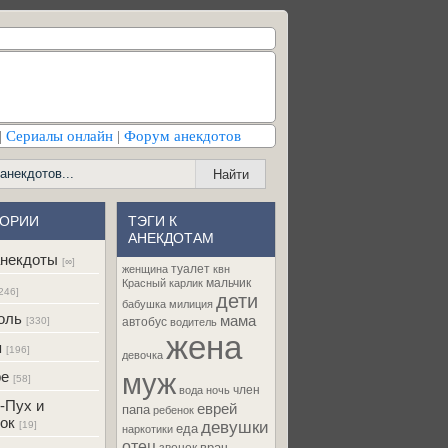
|
Сериалы онлайн
|
Форум анекдотов
ГОРИИ
ТЭГИ К
АНЕКДОТАМ
некдоты
[∞]
туалет
женщина
квн
мальчик
Красный карлик
246]
дети
бабушка
милиция
оль
мама
[330]
автобус
водитель
жена
я
[196]
девочка
муж
ре
[58]
член
вода
ночь
-Пух и
еврей
папа
ребенок
ок
девушки
[19]
еда
наркотики
отец
врач