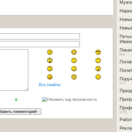
Мужч
Нарк
Новые
Новый
Петьк
Ивано
Пикап
[51]
Погов
Полит
Поруч
[17]
Все смайлы
Празд
Прог
Проф
[275]
Работ
Рекл