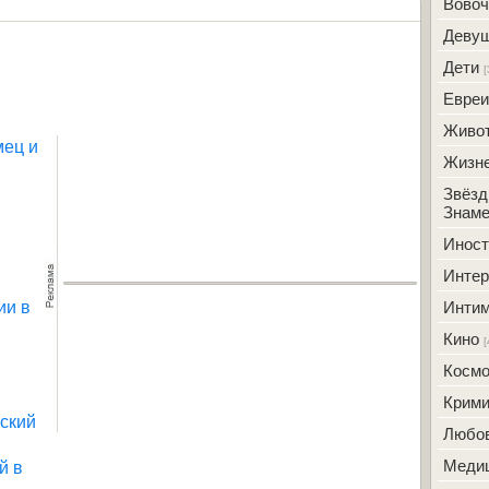
Вовоч
Деву
Дети
[
Евреи
Живо
мец и
Жизн
Звёзд
Знаме
Инос
Интер
ии в
Инти
Кино
[
Косм
Крим
ский
Любо
й в
Меди