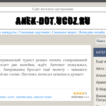
Сайт весёлого настроения.
о анекдоты
|
Смешные картинки
|
Смешное видео
|
Комедии онлайн
КАТЕ
ериканский турист решил попить газированной
Ещё а
осает две копейки, ждёт. Автомат пожужжал,
Авто
о. Американец бросает ещё монету - никакого
[
ой же схеме. Постоял, почесал затылок и думает:
Алког
Арми
В Ми
Винни
ИДЕЯ
,
АЗАРТ
,
АМЕРИКАНЕЦ
,
АНЕКДОТ ИДЕЯ
РЕЙТИНГ:
4.0
/
4
Пятач