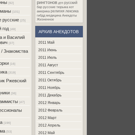
ины
рингтонов
русский
дтп
[92]
бар
русские
тюрьма
кот
оманы
религия
лексика
америка
[101]
гибдд
медицина
Анекдоты
 русские
Жизненное
[25]
 год
[49]
АРХИВ АНЕКДОТОВ
а и Василий
вич
2011 Май
[37]
2011 Июнь
 / Знакомства
2011 Июль
орки
[16]
2011 Август
ика
2011 Сентябрь
[319]
ик Ржевский
2011 Октябрь
2011 Ноябрь
ники
[36]
2011 Декабрь
раммисты
[47]
2012 Январь
ессионалы
2012 Февраль
2012 Март
а
[196]
2012 Апрель
ама
[53]
2012 Май