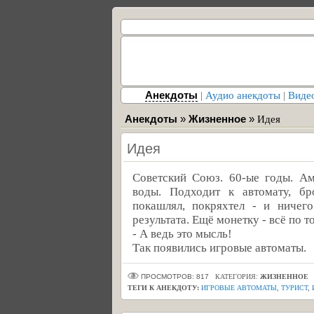
Анекдоты
|
Аудио анекдоты
|
Виде
Анекдоты
»
Жизненное
»
Идея
Идея
Советский Союз. 60-ые годы. Ам
воды. Подходит к автомату, бр
покашлял, покряхтел - и ничег
результата. Ещё монетку - всё по т
- А ведь это мысль!
Так появились игровые автоматы.
ПРОСМОТРОВ: 817
КАТЕГОРИЯ:
ЖИЗНЕННОЕ
ТЕГИ К АНЕКДОТУ:
ИГРОВЫЕ АВТОМАТЫ
,
ТУРИСТ
,