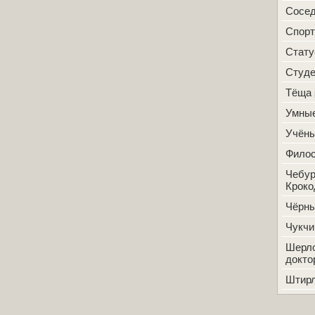
Сосе
Спорт
Стат
Студ
Тёща
Умные
Учён
Фило
Чебур
Кроко
Чёрн
Чукчи
Шерло
докто
Штир