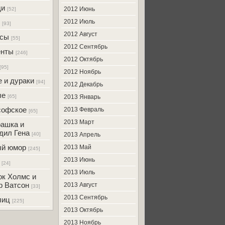
ди
2012 Июнь
[52]
2012 Июль
[93]
2012 Август
усы
[55]
2012 Сентябрь
енты
[246]
2012 Октябрь
[95]
2012 Ноябрь
 и дураки
[94]
2012 Декабрь
ые
[65]
2013 Январь
софское
2013 Февраль
[65]
2013 Март
ашка и
дил Гена
[40]
2013 Апрель
ый юмор
2013 Май
[245]
2013 Июнь
[24]
2013 Июль
к Холмс и
р Ватсон
2013 Август
[33]
2013 Сентябрь
лиц
[225]
2013 Октябрь
2013 Ноябрь