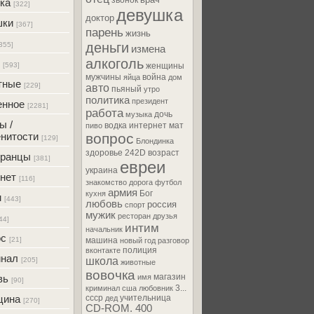
звонок
ка
[322]
девушка
доктор
шки
[367]
парень
жизнь
деньги
355]
измена
алкоголь
[593]
женщины
мужчины
война
яйца
дом
тные
[229]
авто
пьяный
утро
политика
президент
енное
[2281]
работа
дочь
музыка
ы /
водка
интернет
мат
пиво
нитости
вопрос
[129]
Блондинка
здоровье
242D
возраст
транцы
[381]
евреи
украина
нет
[116]
знакомство
дорога
футбол
армия
Бог
кухня
м
[443]
любовь
россия
спорт
мужик
ресторан
друзья
44]
интим
начальник
ос
[21]
машина
новый год
разговор
полиция
вконтакте
инал
школа
[205]
животные
вовочка
магазин
вь
имя
[90]
3...
криминал
сша
любовник
цина
ссср
учительница
дед
[270]
CD-ROM. 400