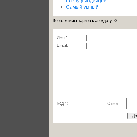
плену у индейцев
Самый умный
Всего комментариев к анекдоту
:
0
Имя *:
Email:
Код *: