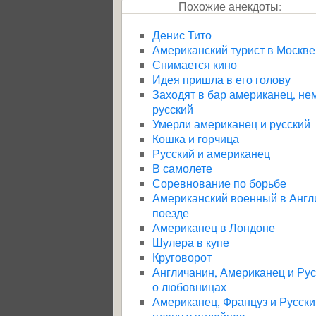
Похожие анекдоты:
Денис Тито
Американский турист в Москве
Снимается кино
Идея пришла в его голову
Заходят в бар американец, не
русский
Умерли американец и русский
Кошка и горчица
Русский и американец
В самолете
Соревнование по борьбе
Американский военный в Англ
поезде
Американец в Лондоне
Шулера в купе
Круговорот
Англичанин, Американец и Рус
о любовницах
Американец, Француз и Русски