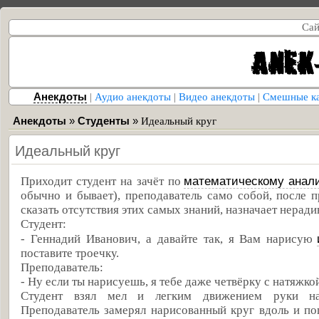
Сай
Анекдоты
|
Аудио анекдоты
|
Видео анекдоты
|
Смешные к
Анекдоты
»
Студенты
»
Идеальный круг
Идеальный круг
математическому анал
Приходит студент на зачёт по
обычно и бывает), преподаватель само собой, после п
сказать отсутствия этих самых знаний, назначает неради
Студент:
- Геннадий Иванович, а давайте так, я Вам нарисую
поставите троечку.
Преподаватель:
- Ну если ты нарисуешь, я тебе даже четвёрку с натяжко
Студент взял мел и легким движением руки нар
Преподаватель замерял нарисованный круг вдоль и по