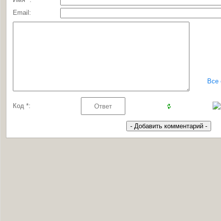
Email:
Все
Код *: