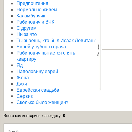
Предпочтения
Нормально живем
Каламбурчик
Рабинович и ВЧК
С другим
Ни за что
Ты знаешь, кто был Исаак Левитан?
Еврей у зубного врача
Рабинович пытается снять
квартиру
Яд
Наполовину еврей
Жена
Духи
Еврейская свадьба
Сервиз
Сколько было женщин?
Всего комментариев к анекдоту
:
0
Имя *: