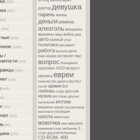
звонок
ка
[322]
девушка
доктор
шки
[367]
парень
жизнь
деньги
355]
измена
алкоголь
[593]
женщины
мужчины
война
яйца
дом
тные
[229]
авто
пьяный
утро
политика
президент
енное
[2281]
работа
дочь
музыка
ы /
водка
интернет
мат
пиво
нитости
вопрос
[129]
Блондинка
здоровье
242D
возраст
транцы
[381]
евреи
украина
нет
[116]
знакомство
дорога
футбол
армия
Бог
кухня
м
[443]
любовь
россия
спорт
мужик
ресторан
друзья
44]
интим
начальник
ос
[21]
машина
новый год
разговор
полиция
вконтакте
инал
школа
[205]
животные
вовочка
магазин
вь
имя
[90]
3...
криминал
сша
любовник
цина
ссср
учительница
дед
[270]
CD-ROM. 400