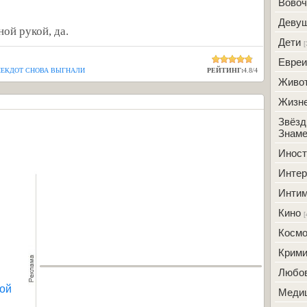
Вовоч
Деву
ной рукой, да.
Дети
[
Евреи
НЕКДОТ СНОВА ВЫГНАЛИ
РЕЙТИНГ:
4.8
/
4
Живо
Жизн
Звёзд
Знаме
Инос
Интер
Инти
Кино
[
Косм
Крим
Любо
кой
Меди