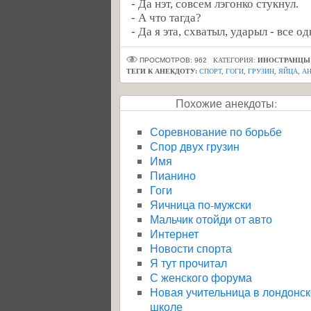
- Да нэт, совсем лэгонко стукнул.
- А что тагда?
- Да я эта, схватыл, ударыл - все од
ПРОСМОТРОВ: 962
КАТЕГОРИЯ:
ИНОСТРАНЦЫ
ТЕГИ К АНЕКДОТУ:
СПОРТ
,
ГОГИ
,
ГРУЗИН
,
ЯЙЦА
,
А
Похожие анекдоты:
Соревнование по борьбе
Спор двух грузин
Имя
Пианино
Гоги
Яичница по-мужски
Мальчик отойди от авто
Интернет
Новости спорта
Я тут прочитал
С женского форума
Новая учительница в лондонс
школе