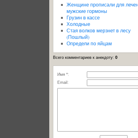
Женщине прописали для лече
мужские гормоны
Грузин в кассе
Холодные
Стая волков мерзнет в лесу
(Пошлый)
Определи по яйцам
Всего комментариев к анекдоту
:
0
Имя *:
Email: