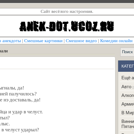
Сайт весёлого настроения.
о анекдоты
|
Смешные картинки
|
Смешное видео
|
Комедии онлайн
нали
КАТЕ
Ещё а
Авто
ыгналы, да!
[
цией палучилось?
Алког
е нэ доставаль, да!
Арми
йца и удар в челуст.
В Ми
атыл?
Винни
алыс.
Пятач
 в челуст ударыл?