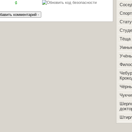
Сосе
Спорт
Стат
Студ
Тёща
Умные
Учён
Фило
Чебур
Кроко
Чёрн
Чукчи
Шерло
докто
Штир