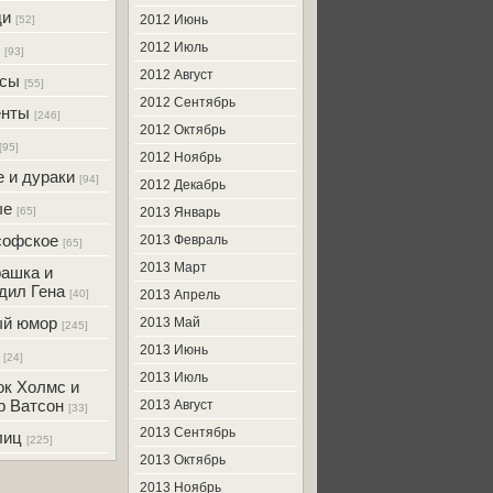
ди
2012 Июнь
[52]
2012 Июль
[93]
2012 Август
усы
[55]
2012 Сентябрь
енты
[246]
2012 Октябрь
[95]
2012 Ноябрь
 и дураки
[94]
2012 Декабрь
ые
[65]
2013 Январь
софское
2013 Февраль
[65]
2013 Март
ашка и
дил Гена
[40]
2013 Апрель
ый юмор
2013 Май
[245]
2013 Июнь
[24]
2013 Июль
к Холмс и
р Ватсон
2013 Август
[33]
2013 Сентябрь
лиц
[225]
2013 Октябрь
2013 Ноябрь