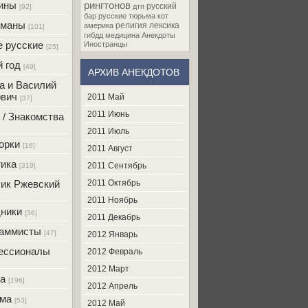
ины
рингтонов
русский
дтп
[92]
бар
русские
тюрьма
кот
оманы
религия
лексика
америка
[101]
гибдд
медицина
Анекдоты
 русские
Иностранцы
[25]
 год
[49]
АРХИВ АНЕКДОТОВ
а и Василий
вич
2011 Май
[37]
2011 Июнь
 / Знакомства
2011 Июль
орки
[16]
2011 Август
ика
2011 Сентябрь
[319]
ик Ржевский
2011 Октябрь
2011 Ноябрь
ники
[36]
2011 Декабрь
раммисты
[47]
2012 Январь
ессионалы
2012 Февраль
2012 Март
а
[196]
2012 Апрель
ама
[53]
2012 Май