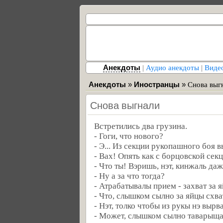
Анекдоты
|
Аудио анекдоты
|
Виде
Анекдоты
»
Иностранцы
»
Снова выг
Снова выгнали
Встретились два грузина.
- Гоги, что нового?
- Э... Из секции рукопашного боя в
- Вах! Опять как с борцовской сек
- Что ты! Вэришь, нэт, кинжаль даж
- Ну а за что тогда?
- Атрабатывалы прием - захват за я
- Что, слышком сылно за яйцы схв
- Нэт, толко чтобы из рукы нэ вырв
- Может, слышком сылно таварыща