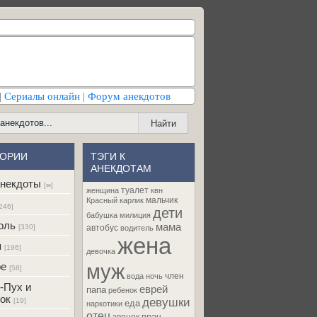
|
Сериалы онлайн
|
Форум анекдотов
ГОРИИ
ТЭГИ К
АНЕКДОТАМ
некдоты
[∞]
туалет
женщина
квн
мальчик
Красный карлик
246]
дети
бабушка
милиция
оль
мама
[330]
автобус
водитель
жена
я
[196]
девочка
муж
ре
[58]
член
вода
ночь
-Пух и
еврей
папа
ребенок
ок
девушки
[19]
еда
наркотики
отец
врач