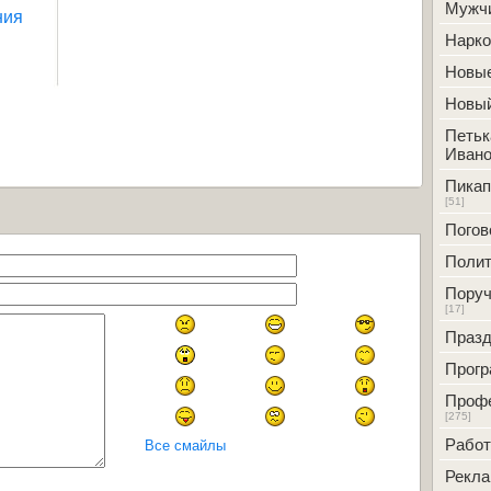
Мужч
ния
Нарк
Новые
Новый
Петьк
Ивано
Пикап
[51]
Погов
Полит
Поруч
[17]
Празд
Прог
Проф
[275]
Работ
Все смайлы
Рекл