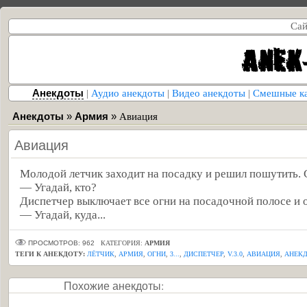
Сай
Анекдоты
|
Аудио анекдоты
|
Видео анекдоты
|
Смешные к
Анекдоты
»
Армия
»
Авиация
Авиация
Молодой летчик заходит на посадку и решил пошутить. 
— Угадай, кто?
Диспетчер выключает все огни на посадочной полосе и о
— Угадай, куда...
ПРОСМОТРОВ: 962
КАТЕГОРИЯ:
АРМИЯ
ТЕГИ К АНЕКДОТУ:
ЛЁТЧИК
,
АРМИЯ
,
ОГНИ
,
3...
,
ДИСПЕТЧЕР
,
V.3.0
,
АВИАЦИЯ
,
АНЕКД
Похожие анекдоты: