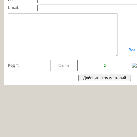
Email:
Все
Код *: