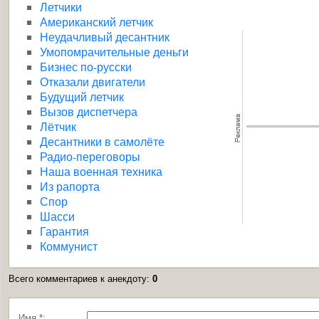
Летчики
Американский летчик
Неудачливый десантник
Умопомрачительные деньги
Бизнес по-русски
Отказали двигатели
Будущий летчик
Вызов диспетчера
Лётчик
Десантники в самолёте
Радио-переговоры
Наша военная техника
Из рапорта
Спор
Шасси
Гарантия
Коммунист
Всего комментариев к анекдоту
:
0
Имя *: