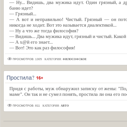
— Ну... Видишь, два мужика идут. Один грязный, а д
баню идет?
— Грязный...
— А вот и неправильно! Чистый. Грязный — он пото
никогда не ходит. Вот это называется диалектикой...
— Ну а что же тогда философия?
— Видишь... Два мужика идут, грязный и чистый. Какой 
— А х@й его знает...
— Вот! Это как раз философия!
ПРОСМОТРОВ: 1305
КАТЕГОРИЯ:
ФИЛОСОФСКОЕ
Простила?
Придя с работы, муж обнаружил записку от жены: "Под
маме". Он так и не сумел понять, простила ли она его 
ПРОСМОТРОВ: 811
КАТЕГОРИЯ:
АВТО